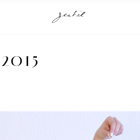
T
2015