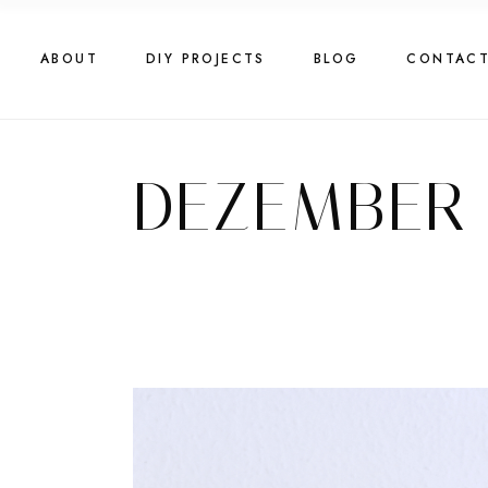
Skip
to
the
content
ABOUT
DIY PROJECTS
BLOG
CONTAC
DEZEMBER 