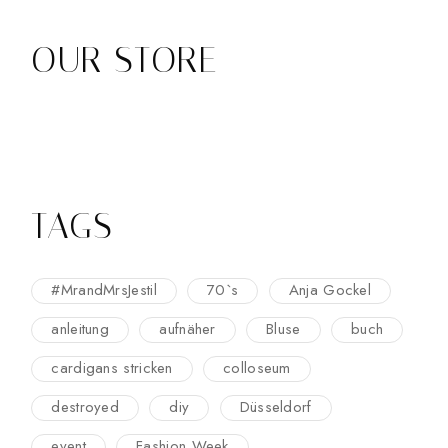
OUR STORE
TAGS
#MrandMrsJestil
70`s
Anja Gockel
anleitung
aufnäher
Bluse
buch
cardigans stricken
colloseum
destroyed
diy
Düsseldorf
event
Fashion Week