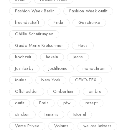
Fashion Week Berlin
Fashion Week outfit
freundschaft
Frida
Geschenke
Ghillie Schnürungen
Guido Maria Kretschmer
Haus
hochzeit
häkeln
jeans
Jestilbaby
Jestilhome
monochrom
Mules
New York
OEKO-TEX
Offshoulder
Omberhair
ombre
outfit
Paris
pfw
rezept
stricken
tamaris
tutorial
Vente Privee
Volants
we are knitters