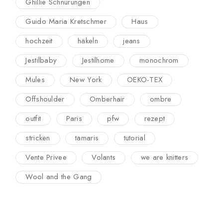
Ghillie Schnürungen
Guido Maria Kretschmer
Haus
hochzeit
häkeln
jeans
Jestilbaby
Jestilhome
monochrom
Mules
New York
OEKO-TEX
Offshoulder
Omberhair
ombre
outfit
Paris
pfw
rezept
stricken
tamaris
tutorial
Vente Privee
Volants
we are knitters
Wool and the Gang