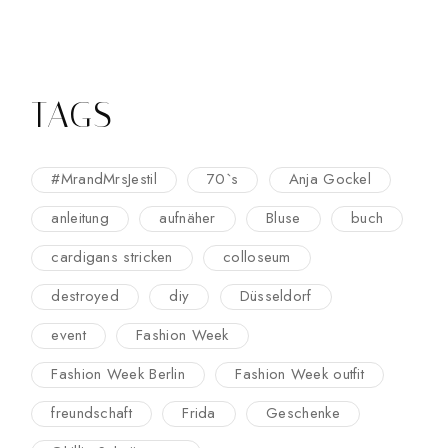
TAGS
#MrandMrsJestil
70`s
Anja Gockel
anleitung
aufnäher
Bluse
buch
cardigans stricken
colloseum
destroyed
diy
Düsseldorf
event
Fashion Week
Fashion Week Berlin
Fashion Week outfit
freundschaft
Frida
Geschenke