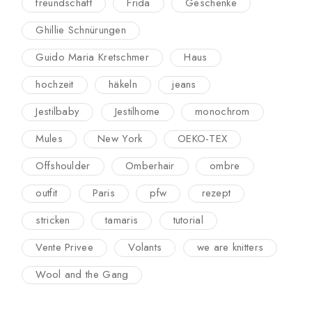
freundschaft
Frida
Geschenke
Ghillie Schnürungen
Guido Maria Kretschmer
Haus
hochzeit
häkeln
jeans
Jestilbaby
Jestilhome
monochrom
Mules
New York
OEKO-TEX
Offshoulder
Omberhair
ombre
outfit
Paris
pfw
rezept
stricken
tamaris
tutorial
Vente Privee
Volants
we are knitters
Wool and the Gang