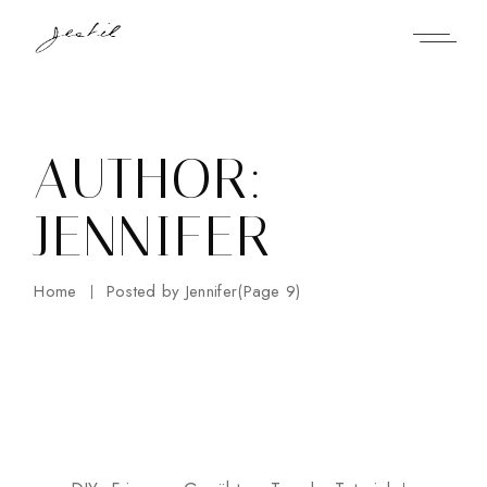
Skip
to
the
content
AUTHOR:
JENNIFER
Home
Posted by Jennifer
(Page 9)