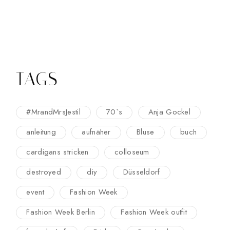
TAGS
#MrandMrsJestil
70`s
Anja Gockel
anleitung
aufnäher
Bluse
buch
cardigans stricken
colloseum
destroyed
diy
Düsseldorf
event
Fashion Week
Fashion Week Berlin
Fashion Week outfit