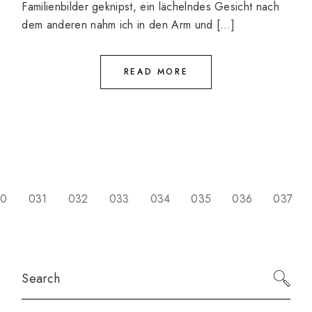
Familienbilder geknipst, ein lächelndes Gesicht nach
dem anderen nahm ich in den Arm und […]
READ MORE
SEITENNUMMERIER
30
031
032
033
034
035
036
037
DER
BEITRÄGE
Search