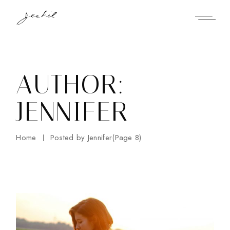
Skip
to
the
content
AUTHOR:
JENNIFER
Home
Posted by Jennifer
(Page 8)