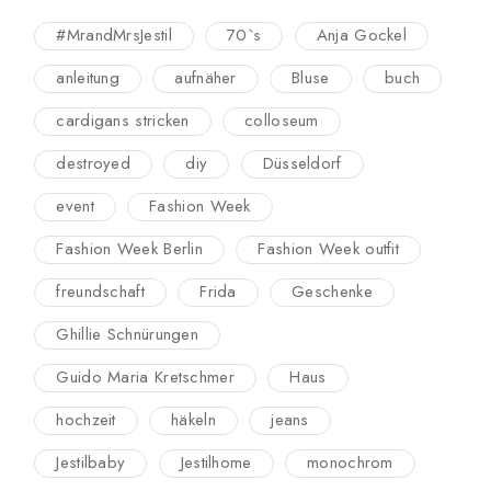
#MrandMrsJestil
70`s
Anja Gockel
anleitung
aufnäher
Bluse
buch
cardigans stricken
colloseum
destroyed
diy
Düsseldorf
event
Fashion Week
Fashion Week Berlin
Fashion Week outfit
freundschaft
Frida
Geschenke
Ghillie Schnürungen
Guido Maria Kretschmer
Haus
hochzeit
häkeln
jeans
Jestilbaby
Jestilhome
monochrom