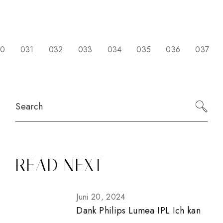
SEITENNUMMERIER
30
031
032
033
034
035
036
037
DER
BEITRÄGE
Search
READ NEXT
Juni 20, 2024
Dank Philips Lumea IPL Ich kan