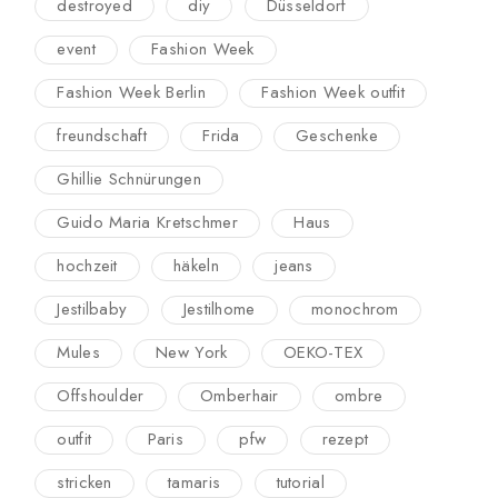
destroyed
diy
Düsseldorf
event
Fashion Week
Fashion Week Berlin
Fashion Week outfit
freundschaft
Frida
Geschenke
Ghillie Schnürungen
Guido Maria Kretschmer
Haus
hochzeit
häkeln
jeans
Jestilbaby
Jestilhome
monochrom
Mules
New York
OEKO-TEX
Offshoulder
Omberhair
ombre
outfit
Paris
pfw
rezept
stricken
tamaris
tutorial