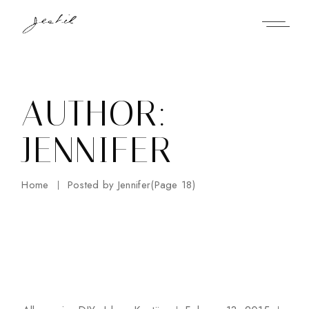
Skip
to
the
content
AUTHOR:
JENNIFER
Home
Posted by Jennifer
(Page 18)