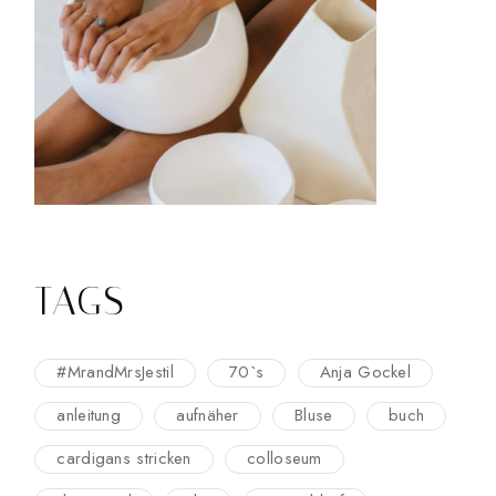
TAGS
#MrandMrsJestil
70`s
Anja Gockel
anleitung
aufnäher
Bluse
buch
cardigans stricken
colloseum