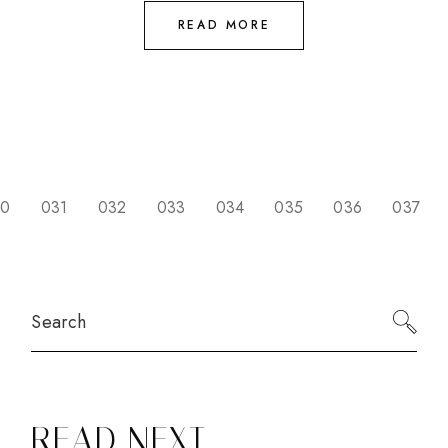
READ MORE
SEITENNUMMERIER
30
031
032
033
034
035
036
037
DER
BEITRÄGE
Search
READ NEXT