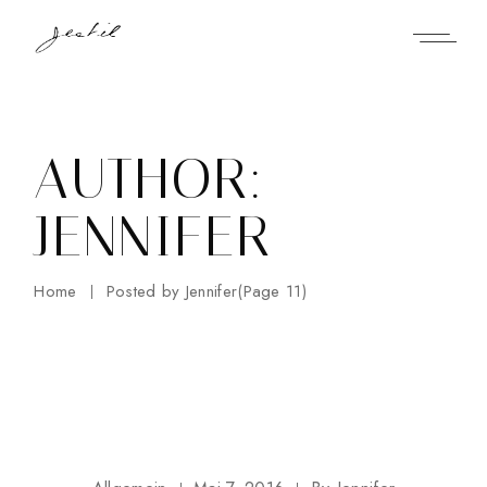
Skip
to
the
content
AUTHOR:
JENNIFER
Home
Posted by Jennifer
(Page 11)