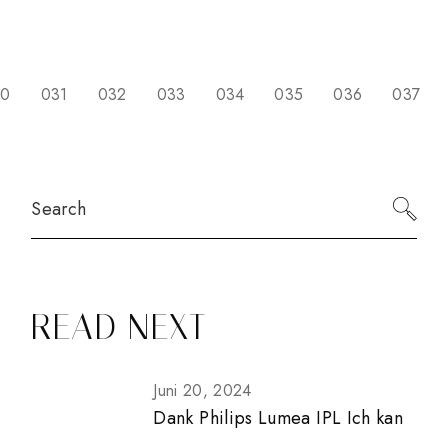
SEITENNUMMERIER
30
031
032
033
034
035
036
037
DER
BEITRÄGE
Search
READ NEXT
Juni 20, 2024
Dank Philips Lumea IPL Ich kan