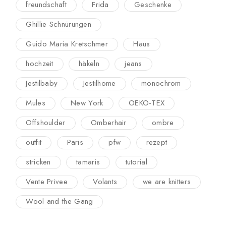
freundschaft
Frida
Geschenke
Ghillie Schnürungen
Guido Maria Kretschmer
Haus
hochzeit
häkeln
jeans
Jestilbaby
Jestilhome
monochrom
Mules
New York
OEKO-TEX
Offshoulder
Omberhair
ombre
outfit
Paris
pfw
rezept
stricken
tamaris
tutorial
Vente Privee
Volants
we are knitters
Wool and the Gang