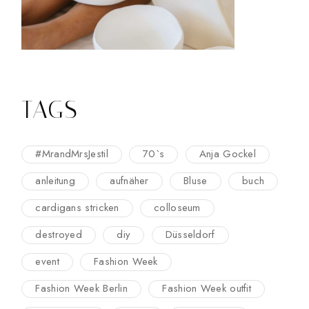
TAGS
#MrandMrsJestil
70`s
Anja Gockel
anleitung
aufnäher
Bluse
buch
cardigans stricken
colloseum
destroyed
diy
Düsseldorf
event
Fashion Week
Fashion Week Berlin
Fashion Week outfit