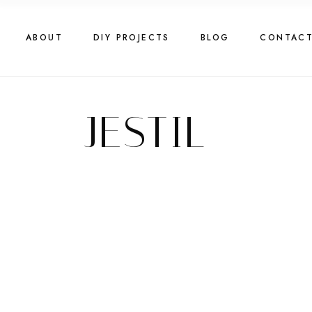
Skip
to
the
content
ABOUT
DIY PROJECTS
BLOG
CONTAC
JESTIL