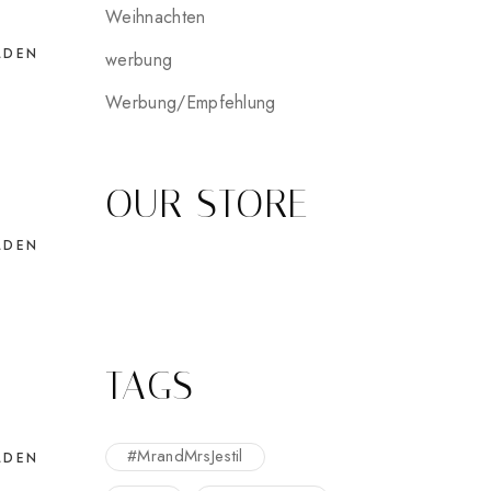
Weihnachten
LDEN
werbung
Werbung/Empfehlung
OUR STORE
LDEN
TAGS
#MrandMrsJestil
LDEN