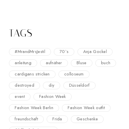
TAGS
#MrandMrsJestil
70`s
Anja Gockel
anleitung
aufnäher
Bluse
buch
cardigans stricken
colloseum
destroyed
diy
Düsseldorf
event
Fashion Week
Fashion Week Berlin
Fashion Week outfit
freundschaft
Frida
Geschenke