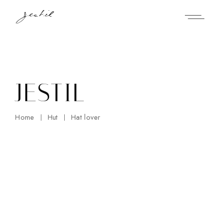
Skip
to
the
content
JESTIL
Home
Hut
Hat lover