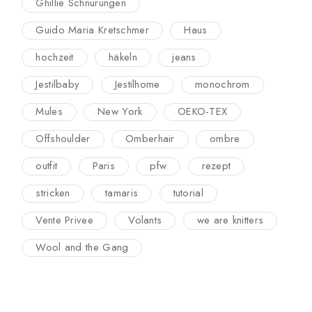
Ghillie Schnürungen
Guido Maria Kretschmer
Haus
hochzeit
häkeln
jeans
Jestilbaby
Jestilhome
monochrom
Mules
New York
OEKO-TEX
Offshoulder
Omberhair
ombre
outfit
Paris
pfw
rezept
stricken
tamaris
tutorial
Vente Privee
Volants
we are knitters
Wool and the Gang