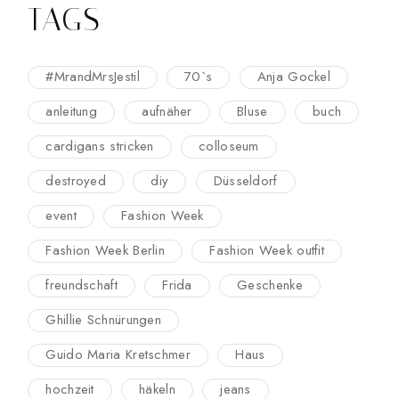
TAGS
#MrandMrsJestil
70`s
Anja Gockel
anleitung
aufnäher
Bluse
buch
cardigans stricken
colloseum
destroyed
diy
Düsseldorf
event
Fashion Week
Fashion Week Berlin
Fashion Week outfit
freundschaft
Frida
Geschenke
Ghillie Schnürungen
Guido Maria Kretschmer
Haus
hochzeit
häkeln
jeans