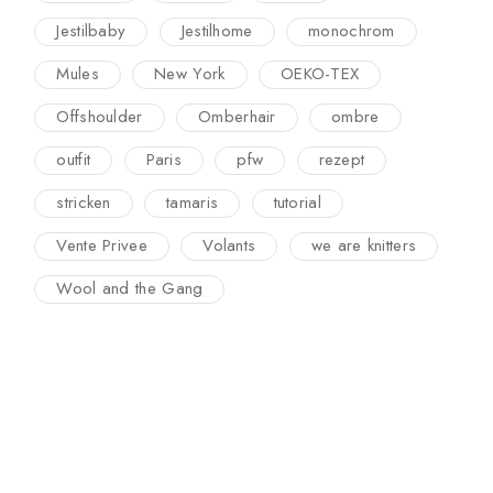
Jestilbaby
Jestilhome
monochrom
Mules
New York
OEKO-TEX
Offshoulder
Omberhair
ombre
outfit
Paris
pfw
rezept
stricken
tamaris
tutorial
Vente Privee
Volants
we are knitters
Wool and the Gang