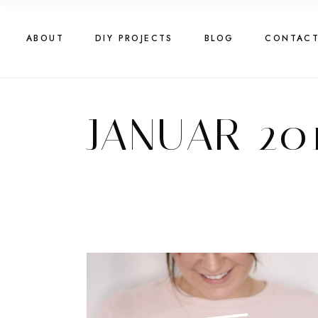
Skip
to
the
content
ABOUT
DIY PROJECTS
BLOG
CONTAC
JANUAR 20