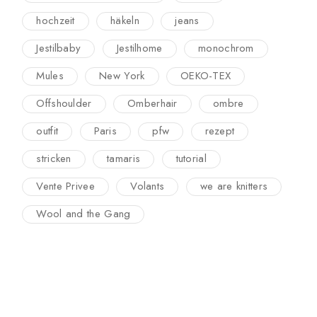
hochzeit
häkeln
jeans
Jestilbaby
Jestilhome
monochrom
Mules
New York
OEKO-TEX
Offshoulder
Omberhair
ombre
outfit
Paris
pfw
rezept
stricken
tamaris
tutorial
Vente Privee
Volants
we are knitters
Wool and the Gang