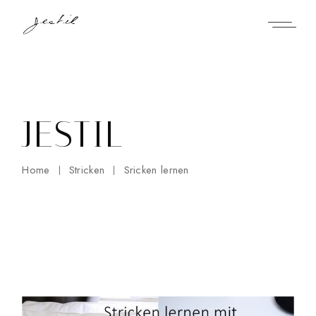
Skip
to
the
content
JESTIL
Home
Stricken
Sricken lernen