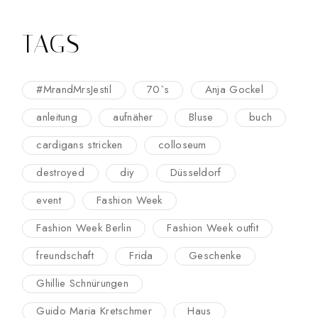
TAGS
#MrandMrsJestil
70`s
Anja Gockel
anleitung
aufnäher
Bluse
buch
cardigans stricken
colloseum
destroyed
diy
Düsseldorf
event
Fashion Week
Fashion Week Berlin
Fashion Week outfit
freundschaft
Frida
Geschenke
Ghillie Schnürungen
Guido Maria Kretschmer
Haus