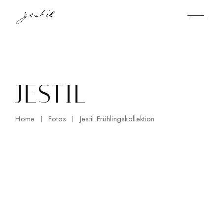
Skip
to
the
content
JESTIL
Home
Fotos
Jestil Frühlingskollektion