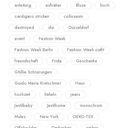
anleitung
aufnäher
Bluse
buch
cardigans stricken
colloseum
destroyed
diy
Düsseldorf
event
Fashion Week
Fashion Week Berlin
Fashion Week outfit
freundschaft
Frida
Geschenke
Ghillie Schnürungen
Guido Maria Kretschmer
Haus
hochzeit
häkeln
jeans
Jestilbaby
Jestilhome
monochrom
Mules
New York
OEKO-TEX
Offshoulder
Omberhair
ombre