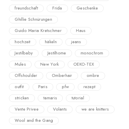
freundschaft
Frida
Geschenke
Ghillie Schnürungen
Guido Maria Kretschmer
Haus
hochzeit
häkeln
jeans
Jestilbaby
Jestilhome
monochrom
Mules
New York
OEKO-TEX
Offshoulder
Omberhair
ombre
outfit
Paris
pfw
rezept
stricken
tamaris
tutorial
Vente Privee
Volants
we are knitters
Wool and the Gang