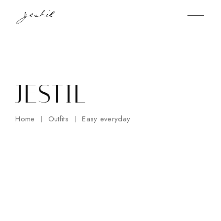
Skip
to
the
content
JESTIL
Home
Outfits
Easy everyday