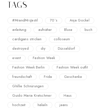
TAGS
#MrandMrsJestil
70`s
Anja Gockel
anleitung
aufnäher
Bluse
buch
cardigans stricken
colloseum
destroyed
diy
Düsseldorf
event
Fashion Week
Fashion Week Berlin
Fashion Week outfit
freundschaft
Frida
Geschenke
Ghillie Schnürungen
Guido Maria Kretschmer
Haus
hochzeit
häkeln
jeans