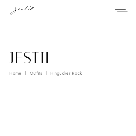
Skip
to
the
content
JESTIL
Home
Outfits
Hingucker Rock