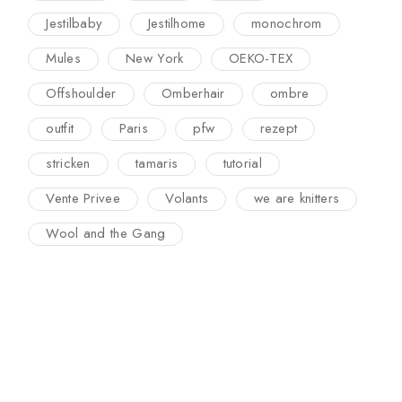
Jestilbaby
Jestilhome
monochrom
Mules
New York
OEKO-TEX
Offshoulder
Omberhair
ombre
outfit
Paris
pfw
rezept
stricken
tamaris
tutorial
Vente Privee
Volants
we are knitters
Wool and the Gang