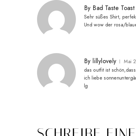
By
Bad Taste Toast
Sehr süßes Shirt, perfe
Und wow der rosa/blau
By
lillylovely
Mai 
das outfit ist schön,dass
ich liebe sonnenunterg
lg
SCHREIBE EIN