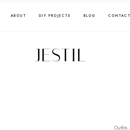
Skip
to
the
content
ABOUT
DIY PROJECTS
BLOG
CONTAC
JESTIL
Outfits