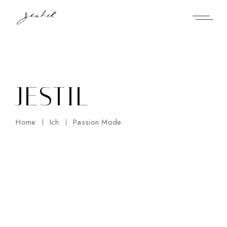
Skip
to
the
content
JESTIL
Home
Ich
Passion Mode