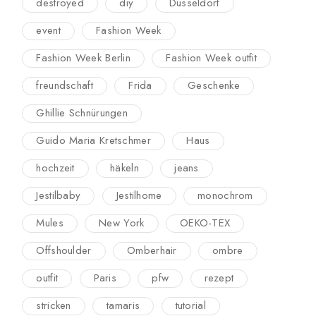
destroyed
diy
Düsseldorf
event
Fashion Week
Fashion Week Berlin
Fashion Week outfit
freundschaft
Frida
Geschenke
Ghillie Schnürungen
Guido Maria Kretschmer
Haus
hochzeit
häkeln
jeans
Jestilbaby
Jestilhome
monochrom
Mules
New York
OEKO-TEX
Offshoulder
Omberhair
ombre
outfit
Paris
pfw
rezept
stricken
tamaris
tutorial