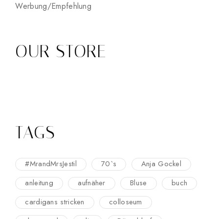
Werbung/Empfehlung
OUR STORE
TAGS
#MrandMrsJestil
70`s
Anja Gockel
anleitung
aufnäher
Bluse
buch
cardigans stricken
colloseum