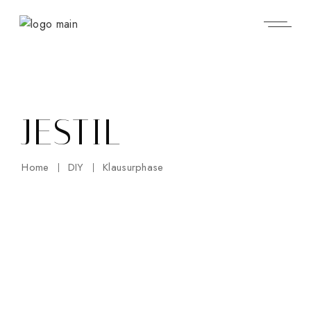
Skip
to
the
content
JESTIL
Home
DIY
Klausurphase