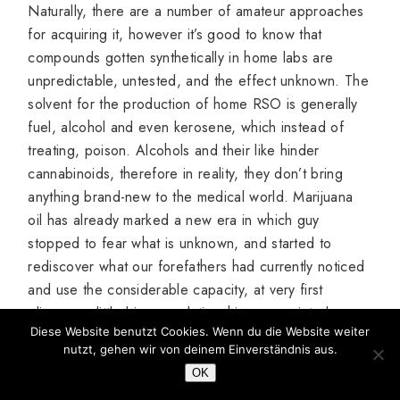
Naturally, there are a number of amateur approaches
for acquiring it, however it’s good to know that
compounds gotten synthetically in home labs are
unpredictable, untested, and the effect unknown. The
solvent for the production of home RSO is generally
fuel, alcohol and even kerosene, which instead of
treating, poison. Alcohols and their like hinder
cannabinoids, therefore in reality, they don’t bring
anything brand-new to the medical world. Marijuana
oil has already marked a new era in which guy
stopped to fear what is unknown, and started to
rediscover what our forefathers had currently noticed
and use the considerable capacity, at very first
glimpse, a little bizarre relationships, associated
Diese Website benutzt Cookies. Wenn du die Website weiter
primarily with pathology. Medical cannabis, contrary to
nutzt, gehen wir von deinem Einverständnis aus.
its name, does not suggest fermented female
OK
inflorescences and leaves consisting of psychedelic