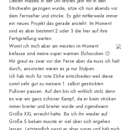
Lieben Mädels in der Uni letztes Jahr mit in den
Strickwahn gezogen wurde, sitze ich nun abends vor
dem Fernseher und stricke. Es gibt mittlerweile immer
ein neues Projekt das gerade ansteht. Im Moment
sind es aber bestimmt 2 oder 3 die hier auf ihre
Fertigstellung warten.
Womit ich mich aber am meisten im Moment
befasse sind meine super warmen Elchsocken 🙂
Mir graut es zwar vor der Ferse aber da muss ich halt
durch, ansonsten wären es ja nur Stulpen…
Ich hab mich für rote Elche entschieden weil diese
somit sehr gut zu meinem 1. selbst gestrickten
Pullover passen. Auf den bin ich wirklich stolz denn
es war ein ganz schöner Kampf, da er beim stricken
immer breiter und breiter wurde und irgendwann
Größe XXL erreicht hatte. Bis ich ihn wieder auf
Größe S bekam musste er viel über sich ergehen
lassen. Letztendlich passt er aber super und hält mich