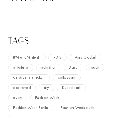
TAGS
#MrandMrsJestil
70`s
Anja Gockel
anleitung
aufnäher
Bluse
buch
cardigans stricken
colloseum
destroyed
diy
Düsseldorf
event
Fashion Week
Fashion Week Berlin
Fashion Week outfit