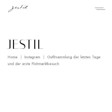
Skip
to
the
content
JESTIL
Home
Instagram
Outfitsammlung der letzten Tage
und der erste Flohmarktbesuch