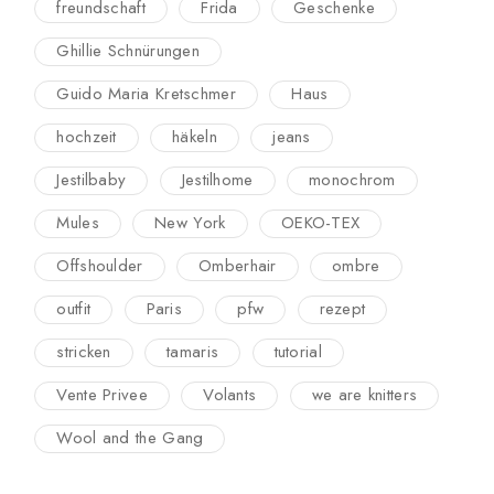
freundschaft
Frida
Geschenke
Ghillie Schnürungen
Guido Maria Kretschmer
Haus
hochzeit
häkeln
jeans
Jestilbaby
Jestilhome
monochrom
Mules
New York
OEKO-TEX
Offshoulder
Omberhair
ombre
outfit
Paris
pfw
rezept
stricken
tamaris
tutorial
Vente Privee
Volants
we are knitters
Wool and the Gang