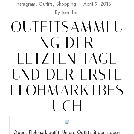
Instagram
Outfits
Shopping
April 9, 2013
By
Jennifer
OUTFITSAMMLU
NG DER
LETZTEN TAGE
UND DER ERSTE
FLOHMARKTBES
UCH
Oben: Flohmarktoutfit. Unten: Outfit mit den neuen