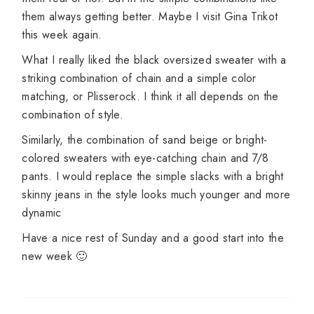
them
always
getting better.
Maybe I
visit
Gina
Trikot
this
week
again
.
What
I really liked
the
black
oversized
sweater
with
a
striking
combination
of
chain and a
simple
color
matching
,
or
Plisserock
.
I
think
it
all
depends
on
the
combination
of
style
.
Similarly, the
combination of
sand
beige or
bright
-
colored
sweaters
with eye-catching
chain
and 7/8
pants
.
I
would replace the
simple
slacks
with
a bright
skinny jeans
in
the
style
looks
much younger
and more
dynamic
Have a nice
rest of
Sunday and a
good start
into the
new week
🙂