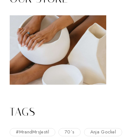
TAGS
#MrandMrsJestil
70`s
Anja Gockel