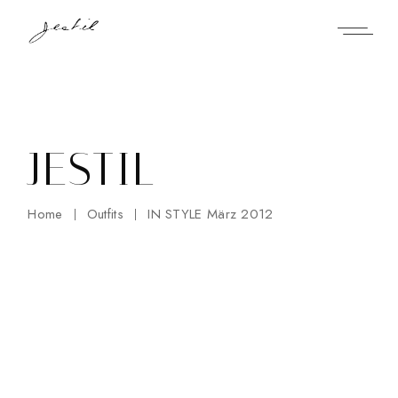
Skip
to
the
content
JESTIL
Home
Outfits
IN STYLE März 2012