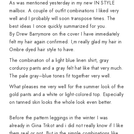
As
was
mentioned
yesterday
in
my
new IN
STYLE
mailbox
.
A
couple of
outfit
combinations
I liked
very
well
and
I probably will
soon
transpose
times
.
The
best ideas
I once
quickly
summarized
for
you.
By
Drew
Barrymore
on the cover
I have immediately
felt
my
hair
again
confirmed
.
I
‚m
really
glad
my
hair in
Ombre
dyed
hair
style
to have.
The
combination
of
a light blue
linen shirt
,
gray
corduroy pants
and
a gray
felt hat
like that very much
.
The
pale
gray
–
blue
tones
fit
together
very
well
.
What
pleases
me
very
well
for the summer
look of
the
gold
pants and
a white
or
light-colored
top.
Especially
on tanned
skin looks
the
whole look
even better
.
Before
the
pattern
leggings
in the
winter
I
was
already
in
Gina Trikot and i
did
not
really know if
I like
them
real or not
.
But
in the simple
combinations
like