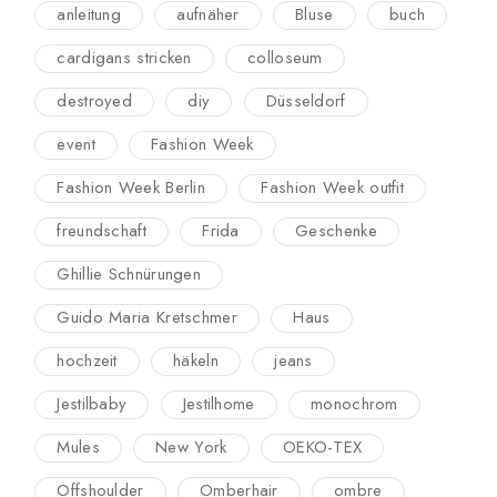
anleitung
aufnäher
Bluse
buch
cardigans stricken
colloseum
destroyed
diy
Düsseldorf
event
Fashion Week
Fashion Week Berlin
Fashion Week outfit
freundschaft
Frida
Geschenke
Ghillie Schnürungen
Guido Maria Kretschmer
Haus
hochzeit
häkeln
jeans
Jestilbaby
Jestilhome
monochrom
Mules
New York
OEKO-TEX
Offshoulder
Omberhair
ombre