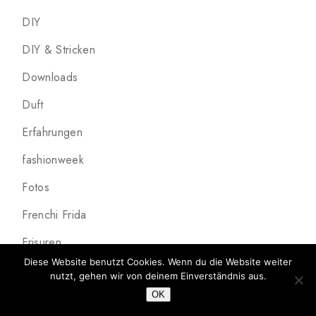
DIY
DIY & Stricken
Downloads
Duft
Erfahrungen
fashionweek
Fotos
Frenchi Frida
Frisuren
Diese Website benutzt Cookies. Wenn du die Website weiter
Genähtes
nutzt, gehen wir von deinem Einverständnis aus.
OK
Haare