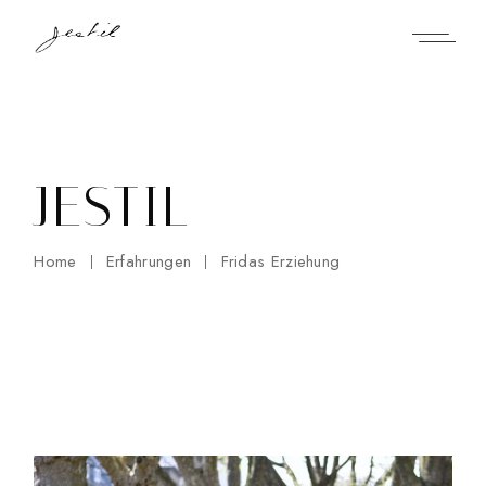
Skip
to
the
content
JESTIL
Home
Erfahrungen
Fridas Erziehung