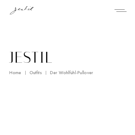
Skip
to
the
content
JESTIL
Home
Outfits
Der Wohlfühl-Pullover