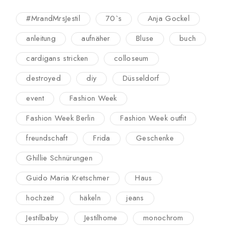
#MrandMrsJestil
70`s
Anja Gockel
anleitung
aufnäher
Bluse
buch
cardigans stricken
colloseum
destroyed
diy
Düsseldorf
event
Fashion Week
Fashion Week Berlin
Fashion Week outfit
freundschaft
Frida
Geschenke
Ghillie Schnürungen
Guido Maria Kretschmer
Haus
hochzeit
häkeln
jeans
Jestilbaby
Jestilhome
monochrom