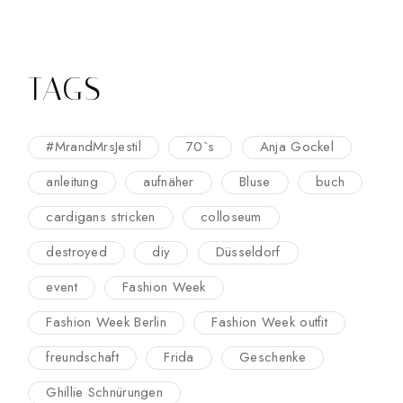
TAGS
#MrandMrsJestil
70`s
Anja Gockel
anleitung
aufnäher
Bluse
buch
cardigans stricken
colloseum
destroyed
diy
Düsseldorf
event
Fashion Week
Fashion Week Berlin
Fashion Week outfit
freundschaft
Frida
Geschenke
Ghillie Schnürungen