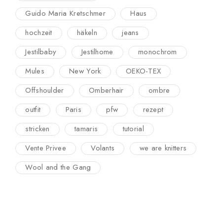
Guido Maria Kretschmer
Haus
hochzeit
häkeln
jeans
Jestilbaby
Jestilhome
monochrom
Mules
New York
OEKO-TEX
Offshoulder
Omberhair
ombre
outfit
Paris
pfw
rezept
stricken
tamaris
tutorial
Vente Privee
Volants
we are knitters
Wool and the Gang