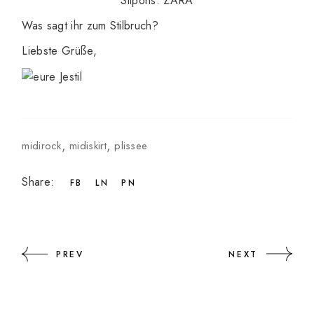
Slipons: ZARA
Was sagt ihr zum Stilbruch?
Liebste Grüße,
midirock
midiskirt
plissee
Share:
FB
LN
PN
PREV
NEXT