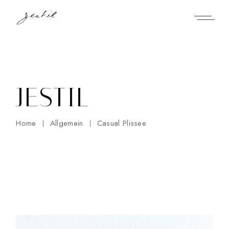
Skip
to
the
content
JESTIL
Home
Allgemein
Casual Plissee