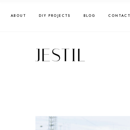
Skip
to
the
content
ABOUT
DIY PROJECTS
BLOG
CONTAC
JESTIL