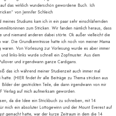
auf das wirklich wunderschön gewordene Buch. Ich
tricken“ von Jennifer Schleich
 meines Studiums kam ich in ein paar sehr einschläfernden
mmilitoninnen zum Stricken. Wir fanden nämlich heraus, dass
e und niemand anderen dabei störte. Ok außer vielleicht die
n war. Die Grundkenntnisse hatte ich noch von meiner Mama
g waren. Von Vorlesung zur Vorlesung wurde es aber immer
s und links-links wurde schnell ein Zopfmuster. Aus dem
ullover und irgendwann ganze Cardigans.
eiß das ich während meiner Studienzeit auch immer mal
 hatte. (
HIER
findet ihr alle Beiträge zu Thema stricken aus
Bilder der gestrickten Teile, die dann irgendwann von mir
 EMF Verlag auf mich aufmerksam geworden.
en, da die Idee ein Strickbuch zu schreiben, mit 14
 für mich ein absoluter Lottogewinn und der Mount Everest auf
gst gemacht hatte, war der kurze Zeitraum in dem die 14