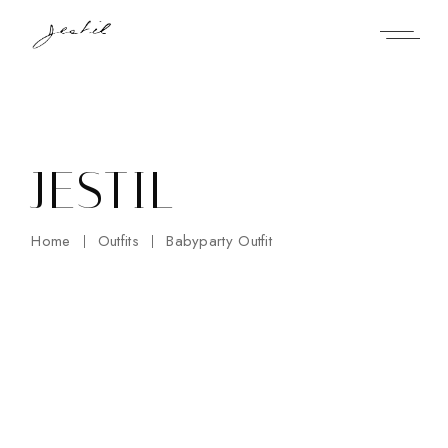
Skip
to
the
content
JESTIL
Home
Outfits
Babyparty Outfit