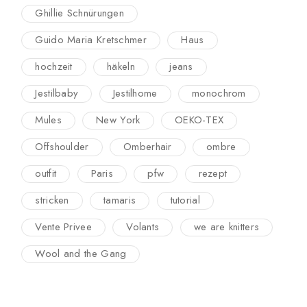
Ghillie Schnürungen
Guido Maria Kretschmer
Haus
hochzeit
häkeln
jeans
Jestilbaby
Jestilhome
monochrom
Mules
New York
OEKO-TEX
Offshoulder
Omberhair
ombre
outfit
Paris
pfw
rezept
stricken
tamaris
tutorial
Vente Privee
Volants
we are knitters
Wool and the Gang