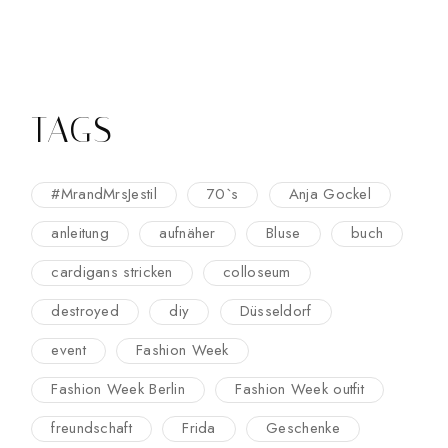
TAGS
#MrandMrsJestil
70`s
Anja Gockel
anleitung
aufnäher
Bluse
buch
cardigans stricken
colloseum
destroyed
diy
Düsseldorf
event
Fashion Week
Fashion Week Berlin
Fashion Week outfit
freundschaft
Frida
Geschenke