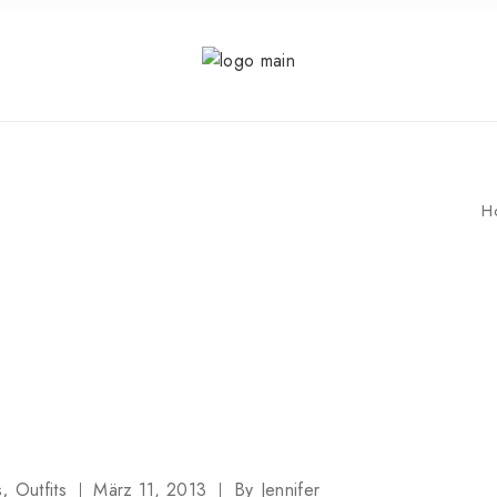
T
H
s
Outfits
März 11, 2013
By
Jennifer