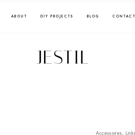
Skip
to
the
content
ABOUT
DIY PROJECTS
BLOG
CONTAC
JESTIL
Accessoires
Link