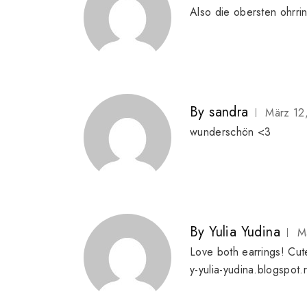
Also die obersten ohrrin
By
sandra
März 12
wunderschön <3
By
Yulia Yudina
M
Love both earrings! Cute
y-yulia-yudina.blogspot.