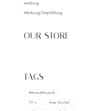
werbung
Werbung/Empfehlung
OUR STORE
TAGS
#MrandMrsJestil
70`s
Anja Gockel