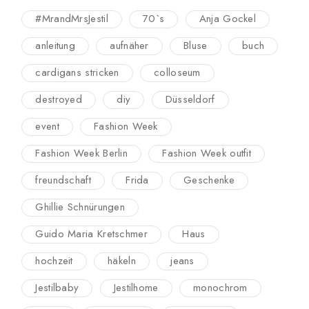
#MrandMrsJestil
70`s
Anja Gockel
anleitung
aufnäher
Bluse
buch
cardigans stricken
colloseum
destroyed
diy
Düsseldorf
event
Fashion Week
Fashion Week Berlin
Fashion Week outfit
freundschaft
Frida
Geschenke
Ghillie Schnürungen
Guido Maria Kretschmer
Haus
hochzeit
häkeln
jeans
Jestilbaby
Jestilhome
monochrom