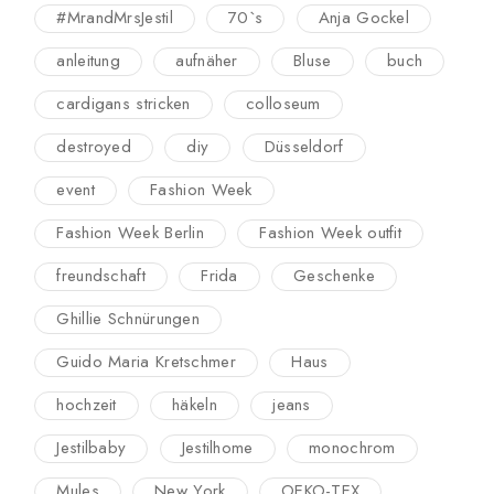
#MrandMrsJestil
70`s
Anja Gockel
anleitung
aufnäher
Bluse
buch
cardigans stricken
colloseum
destroyed
diy
Düsseldorf
event
Fashion Week
Fashion Week Berlin
Fashion Week outfit
freundschaft
Frida
Geschenke
Ghillie Schnürungen
Guido Maria Kretschmer
Haus
hochzeit
häkeln
jeans
Jestilbaby
Jestilhome
monochrom
Mules
New York
OEKO-TEX