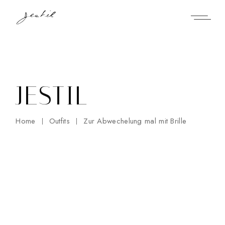
Skip
to
the
content
JESTIL
Home
Outfits
Zur Abwechelung mal mit Brille