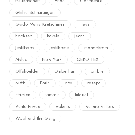
freundschaft
Frida
Geschenke
Ghillie Schnürungen
Guido Maria Kretschmer
Haus
hochzeit
häkeln
jeans
Jestilbaby
Jestilhome
monochrom
Mules
New York
OEKO-TEX
Offshoulder
Omberhair
ombre
outfit
Paris
pfw
rezept
stricken
tamaris
tutorial
Vente Privee
Volants
we are knitters
Wool and the Gang