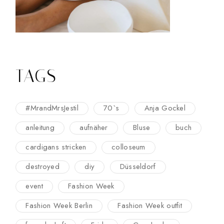
TAGS
#MrandMrsJestil
70`s
Anja Gockel
anleitung
aufnäher
Bluse
buch
cardigans stricken
colloseum
destroyed
diy
Düsseldorf
event
Fashion Week
Fashion Week Berlin
Fashion Week outfit