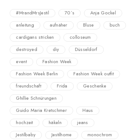
#MrandMrsJestil
70`s
Anja Gockel
anleitung
aufnäher
Bluse
buch
cardigans stricken
colloseum
destroyed
diy
Düsseldorf
event
Fashion Week
Fashion Week Berlin
Fashion Week outfit
freundschaft
Frida
Geschenke
Ghillie Schnürungen
Guido Maria Kretschmer
Haus
hochzeit
häkeln
jeans
Jestilbaby
Jestilhome
monochrom