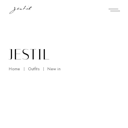
Skip
to
the
content
JESTIL
Home
Outfits
New in