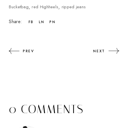
Bucketbag
red Highheels
ripped jeans
Share:
FB
LN
PN
PREV
NEXT
0 COMMENTS