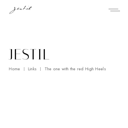
Skip
to
the
content
JESTIL
Home
Links
The one with the red High Heels