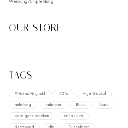
Werbung/Empfehlung
OUR STORE
TAGS
#MrandMrsJestil
70`s
Anja Gockel
anleitung
aufnäher
Bluse
buch
cardigans stricken
colloseum
destroyed
diy
Düsseldorf