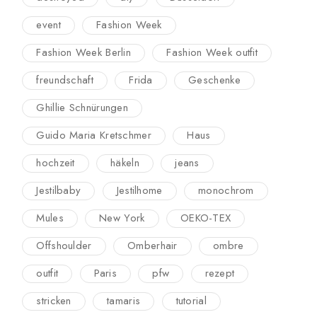
event
Fashion Week
Fashion Week Berlin
Fashion Week outfit
freundschaft
Frida
Geschenke
Ghillie Schnürungen
Guido Maria Kretschmer
Haus
hochzeit
häkeln
jeans
Jestilbaby
Jestilhome
monochrom
Mules
New York
OEKO-TEX
Offshoulder
Omberhair
ombre
outfit
Paris
pfw
rezept
stricken
tamaris
tutorial