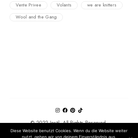
Vente Privee
Volants
we are knitters
Wool and the Gang
© 2022 Jestil. All Rights Reserved.
Diese Website benutzt Cookies. Wenn du die Website weiter
Impressum & Datenschutzerklärung
nutzt, gehen wir von deinem Einverständnis aus.