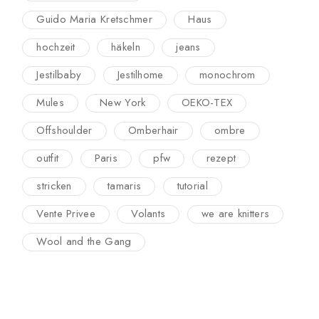
Guido Maria Kretschmer
Haus
hochzeit
häkeln
jeans
Jestilbaby
Jestilhome
monochrom
Mules
New York
OEKO-TEX
Offshoulder
Omberhair
ombre
outfit
Paris
pfw
rezept
stricken
tamaris
tutorial
Vente Privee
Volants
we are knitters
Wool and the Gang