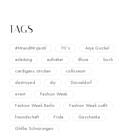
TAGS
#MrandMrsJestil
70`s
Anja Gockel
anleitung
aufnäher
Bluse
buch
cardigans stricken
colloseum
destroyed
diy
Düsseldorf
event
Fashion Week
Fashion Week Berlin
Fashion Week outfit
freundschaft
Frida
Geschenke
Ghillie Schnürungen