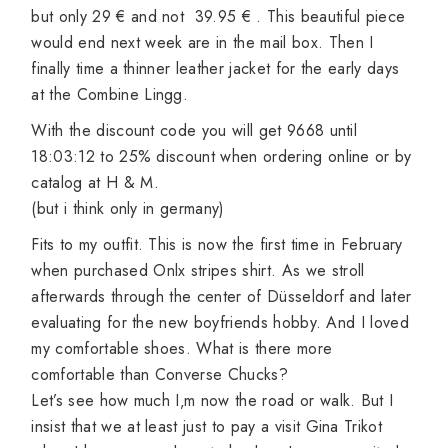
but
only 29
€ and not 39.95
€
.
This beautiful
piece
would
end
next week
are in the
mail box
.
Then I
finally time
a thinner
leather
jacket
for the early
days
at the
Combine
Lingg
.
With the
discount
code
you will get
9668
until
18:03:12
to
25% discount
when ordering
online
or
by
catalog
at H
&
M.
(but i think only in germany)
Fits
to
my
outfit
.
This is
now
the first time
in February
when
purchased
Onlx
stripes
shirt.
As
we
stroll
afterwards
through the
center of Düsseldorf and
later
evaluating for
the new boyfriends hobby
. And
I
loved
my
comfortable shoes
.
What is there
more
comfortable
than
Converse
Chucks
?
Let’s see
how much
I
‚m
now
the road
or
walk.
But
I
insist
that
we
at least
just
to
pay
a visit
Gina
Trikot