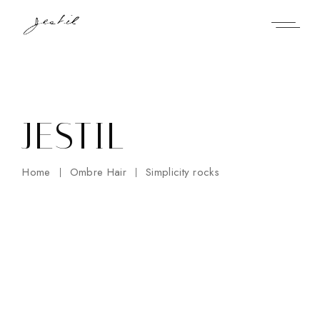
Skip
to
the
content
JESTIL
Home
Ombre Hair
Simplicity rocks