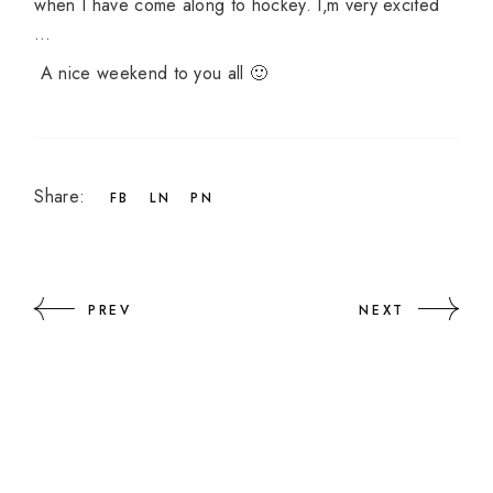
when
I have
come along
to hockey
.
I
‚m
very excited
…
A
nice weekend
to you all
🙂
Share:
FB
LN
PN
PREV
NEXT