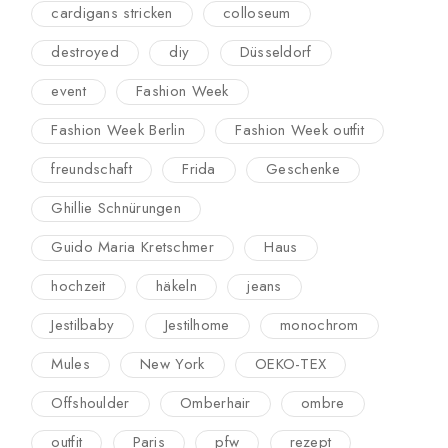
cardigans stricken
colloseum
destroyed
diy
Düsseldorf
event
Fashion Week
Fashion Week Berlin
Fashion Week outfit
freundschaft
Frida
Geschenke
Ghillie Schnürungen
Guido Maria Kretschmer
Haus
hochzeit
häkeln
jeans
Jestilbaby
Jestilhome
monochrom
Mules
New York
OEKO-TEX
Offshoulder
Omberhair
ombre
outfit
Paris
pfw
rezept