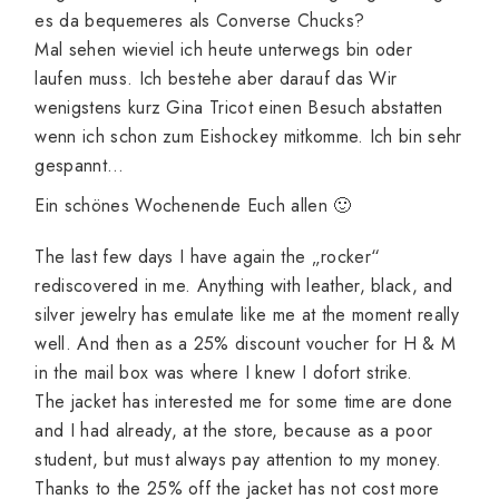
es da bequemeres als Converse Chucks?
Mal sehen wieviel ich heute unterwegs bin oder
laufen muss. Ich bestehe aber darauf das Wir
wenigstens kurz Gina Tricot einen Besuch abstatten
wenn ich schon zum Eishockey mitkomme. Ich bin sehr
gespannt…
Ein schönes Wochenende Euch allen 🙂
The last few days
I have
again
the
„
rocker“
rediscovered
in me
.
Anything
with
leather
,
black, and
silver
jewelry has
emulate
like
me
at the moment
really
well
.
And
then
as
a 25
%
discount
voucher for
H
&
M
in the
mail box
was
where
I
knew
I
dofort
strike
.
The jacket
has interested me for
some time
are
done
and I
had already,
at
the store
,
because as a
poor
student,
but
must
always
pay attention to
my money
.
Thanks to
the 25
% off
the jacket
has
not cost
more