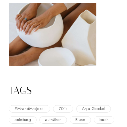
TAGS
#MrandMrsJestil
70`s
Anja Gockel
anleitung
aufnäher
Bluse
buch