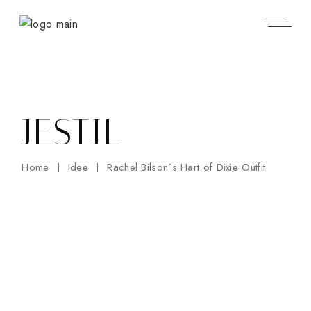
Skip
to
the
content
JESTIL
Home
Idee
Rachel Bilson´s Hart of Dixie Outfit