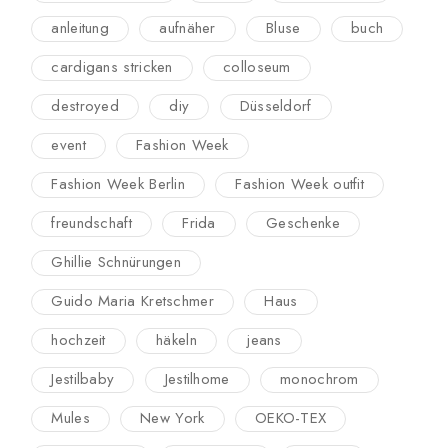
anleitung
aufnäher
Bluse
buch
cardigans stricken
colloseum
destroyed
diy
Düsseldorf
event
Fashion Week
Fashion Week Berlin
Fashion Week outfit
freundschaft
Frida
Geschenke
Ghillie Schnürungen
Guido Maria Kretschmer
Haus
hochzeit
häkeln
jeans
Jestilbaby
Jestilhome
monochrom
Mules
New York
OEKO-TEX