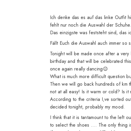
Ich denke das es auf das linke Outfit h
fehlt nur noch die Auswahl der Schuh
Das einzigste was feststeht sind, das 
Fällt Euch die Auswahl auch immer so
Tonight
will be
made
​​once
after a very
birthday
and that will be
celebrated
thi
once again really
dancing
😉
What
is
much
more difficult
question
bu
Then
we will go
back
hundreds of
km
not
at all
easy
!
Is it warm
or
cold?
Is it
According to the criteria
I
‚ve
sorted ou
decided
tonight,
probably
my
mood
.
I
think that
it is
tantamount
to the left
ou
to select the
shoes
….
The only
thing i