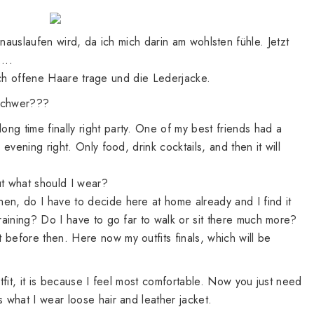
inauslaufen wird, da ich mich darin am wohlsten fühle. Jetzt
e….
ich offene Haare trage und die Lederjacke.
 schwer???
long time
finally
right
party.
One of my
best friends
had a
s evening
right.
Only
food,
drink
cocktails, and
then
it
will
t
what
should I wear
?
then
,
do I have to
decide
here
at home
already
and
I find it
 raining
?
Do I have to
go
far
to walk
or
sit
there
much
more
?
t
before
then
.
Here
now
my
outfits
finals
,
which
will
be
tfit
,
it
is
because
I
feel most comfortable
.
Now you just need
s
what
I wear
loose hair
and leather
jacket.