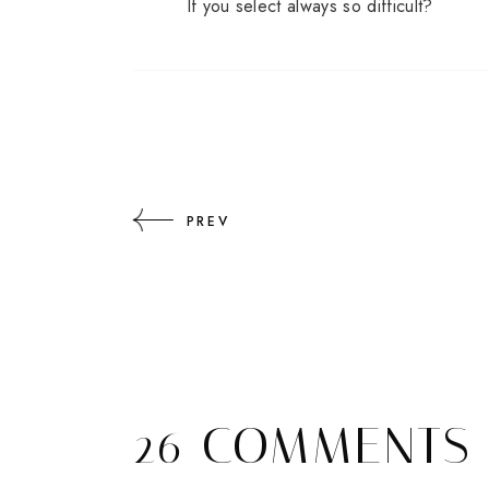
If
you
select
always
so difficult
?
PREV
26 COMMENTS