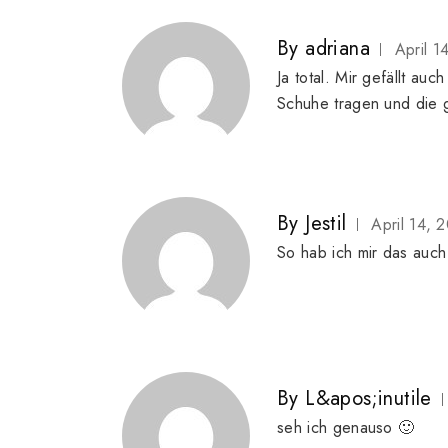
By
adriana
April 1
Ja total. Mir gefällt au
Schuhe tragen und die 
By
Jestil
April 14, 
So hab ich mir das auch
By
L&apos;inutile
seh ich genauso 🙂