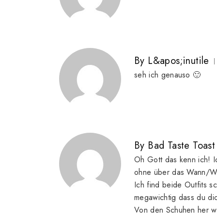
By
L&apos;inutile
seh ich genauso 🙂
By
Bad Taste Toast
Oh Gott das kenn ich! I
ohne über das Wann/Wi
Ich find beide Outfits sc
megawichtig dass du dic
Von den Schuhen her wü