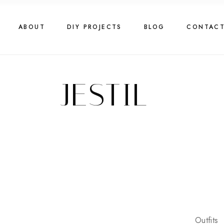
Skip
to
the
content
ABOUT
DIY PROJECTS
BLOG
CONTAC
JESTIL
Outfits