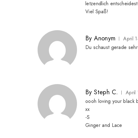
letzendlich entscheidest
Viel Spaß!
By
Anonym
April 
Du schaust gerade sehr 
By
Steph C.
April
oooh loving your black b
xx
-S
Ginger and Lace