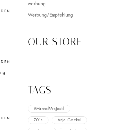
werbung
LDEN
Werbung/Empfehlung
OUR STORE
LDEN
ing
TAGS
#MrandMrsJestil
LDEN
70`s
Anja Gockel