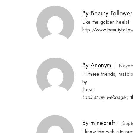
By
Beauty Follower
Like the golden heels!
http://www.beautyfollo
By
Anonym
Novem
Hi there friends, fasti
by
these.
Look at my webpage
;
t
By
minecraft
Sept
I know this web site pre