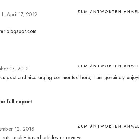
ZUM ANTWORTEN ANME
April 17, 2012
wer.blogspot.com
ZUM ANTWORTEN ANME
ber 17, 2012
dious post and nice urging commented here, I am genuinely enjoy
he full report
ZUM ANTWORTEN ANME
ember 12, 2018
sents quality based articles or reviews