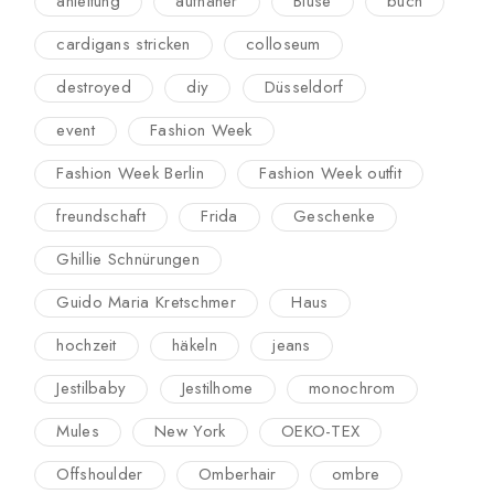
anleitung
aufnäher
Bluse
buch
cardigans stricken
colloseum
destroyed
diy
Düsseldorf
event
Fashion Week
Fashion Week Berlin
Fashion Week outfit
freundschaft
Frida
Geschenke
Ghillie Schnürungen
Guido Maria Kretschmer
Haus
hochzeit
häkeln
jeans
Jestilbaby
Jestilhome
monochrom
Mules
New York
OEKO-TEX
Offshoulder
Omberhair
ombre