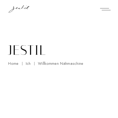
Skip
to
the
content
JESTIL
Home
Ich
Willkommen Nähmaschine