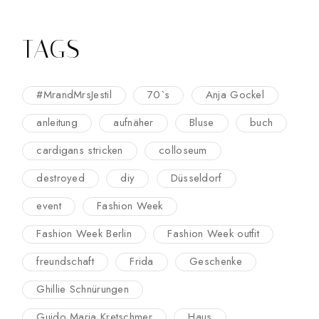
TAGS
#MrandMrsJestil
70`s
Anja Gockel
anleitung
aufnäher
Bluse
buch
cardigans stricken
colloseum
destroyed
diy
Düsseldorf
event
Fashion Week
Fashion Week Berlin
Fashion Week outfit
freundschaft
Frida
Geschenke
Ghillie Schnürungen
Guido Maria Kretschmer
Haus