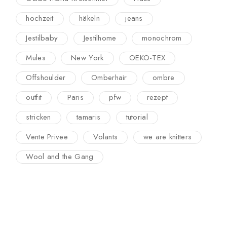
hochzeit
häkeln
jeans
Jestilbaby
Jestilhome
monochrom
Mules
New York
OEKO-TEX
Offshoulder
Omberhair
ombre
outfit
Paris
pfw
rezept
stricken
tamaris
tutorial
Vente Privee
Volants
we are knitters
Wool and the Gang