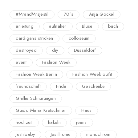
#MrandMrsJestil
70`s
Anja Gockel
anleitung
aufnäher
Bluse
buch
cardigans stricken
colloseum
destroyed
diy
Düsseldorf
event
Fashion Week
Fashion Week Berlin
Fashion Week outfit
freundschaft
Frida
Geschenke
Ghillie Schnürungen
Guido Maria Kretschmer
Haus
hochzeit
häkeln
jeans
Jestilbaby
Jestilhome
monochrom