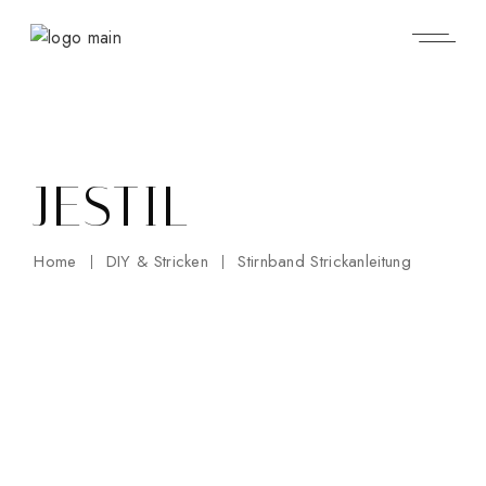
Skip
to
the
content
JESTIL
Home
DIY & Stricken
Stirnband Strickanleitung