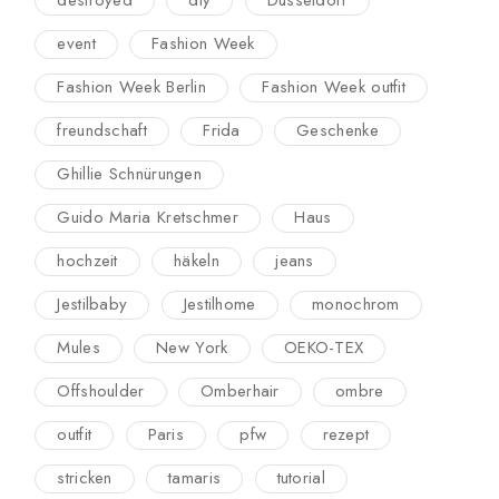
destroyed
diy
Düsseldorf
event
Fashion Week
Fashion Week Berlin
Fashion Week outfit
freundschaft
Frida
Geschenke
Ghillie Schnürungen
Guido Maria Kretschmer
Haus
hochzeit
häkeln
jeans
Jestilbaby
Jestilhome
monochrom
Mules
New York
OEKO-TEX
Offshoulder
Omberhair
ombre
outfit
Paris
pfw
rezept
stricken
tamaris
tutorial