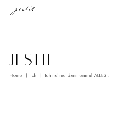
Skip
to
the
content
JESTIL
Home
Ich
Ich nehme dann einmal ALLES…