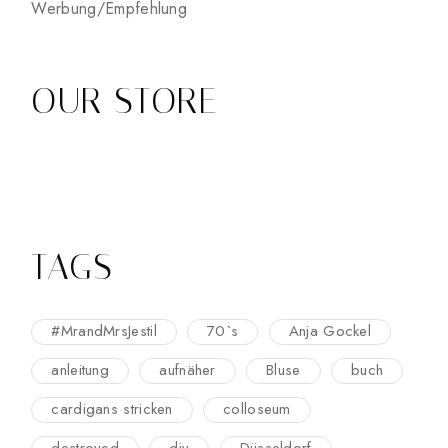
Werbung/Empfehlung
OUR STORE
TAGS
#MrandMrsJestil
70`s
Anja Gockel
anleitung
aufnäher
Bluse
buch
cardigans stricken
colloseum