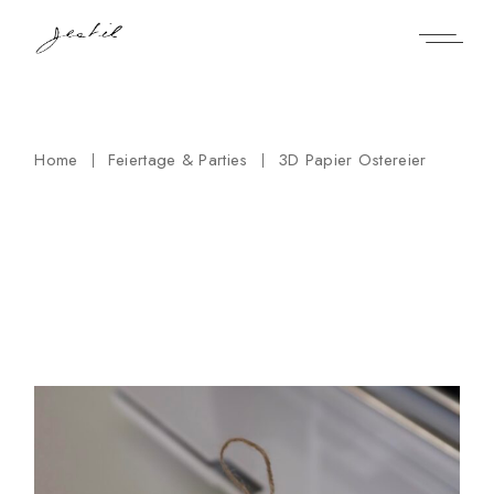
Skip
to
the
content
Home
Feiertage & Parties
3D Papier Ostereier